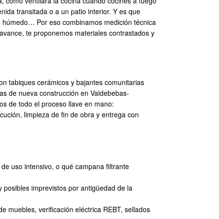
a, cómo ventilará la cocina cuando cocines a fuego
nida transitada o a un patio interior. Y es que
cuarto húmedo… Por eso combinamos medición técnica
 avance, te proponemos materiales contrastados y
con tabiques cerámicos y bajantes comunitarias
ndas de nueva construcción en Valdebebas-
 de todo el proceso llave en mano:
cución, limpieza de fin de obra y entrega con
de uso intensivo, o qué campana filtrante
 posibles imprevistos por antigüedad de la
de muebles, verificación eléctrica REBT, sellados