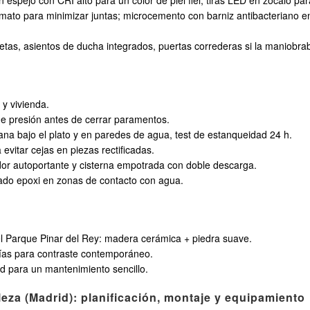
en espejo con CRI alto para un color de piel fiel; tiras LED en zócalo p
ormato para minimizar juntas; microcemento con barniz antibacteriano en
retas, asientos de ducha integrados, puertas correderas si la maniobrabi
y vivienda.
de presión antes de cerrar paramentos.
na bajo el plato y en paredes de agua, test de estanqueidad 24 h.
evitar cejas en piezas rectificadas.
dor autoportante y cisterna empotrada con doble descarga.
ntado epoxi en zonas de contacto con agua.
el Parque Pinar del Rey: madera cerámica + piedra suave.
erías para contraste contemporáneo.
ad para un mantenimiento sencillo.
eza (Madrid): planificación, montaje y equipamiento