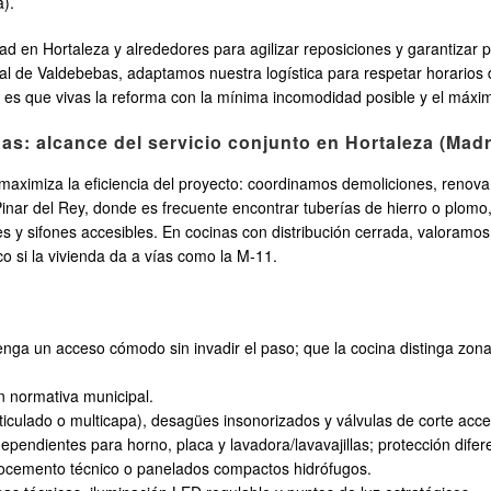
a).
en Hortaleza y alrededores para agilizar reposiciones y garantizar pl
tral de Valdebebas, adaptamos nuestra logística para respetar horarios
 es que vivas la reforma con la mínima incomodidad posible y el máximo
as: alcance del servicio conjunto en Hortaleza (Madr
 maximiza la eficiencia del proyecto: coordinamos demoliciones, renov
 Pinar del Rey, donde es frecuente encontrar tuberías de hierro o pl
s y sifones accesibles. En cocinas con distribución cerrada, valoramo
co si la vivienda da a vías como la M-11.
enga un acceso cómodo sin invadir el paso; que la cocina distinga zonas
n normativa municipal.
eticulado o multicapa), desagües insonorizados y válvulas de corte acce
ependientes para horno, placa y lavadora/lavavajillas; protección dife
crocemento técnico o panelados compactos hidrófugos.