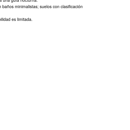
ara una guía nocturna.
 baños minimalistas; suelos con clasificación
lidad es limitada.