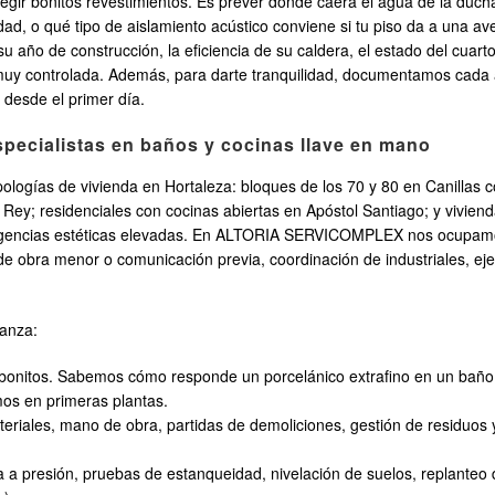
gir bonitos revestimientos. Es prever dónde caerá el agua de la duch
dad, o qué tipo de aislamiento acústico conviene si tu piso da a una ave
n, su año de construcción, la eficiencia de su caldera, el estado del 
 muy controlada. Además, para darte tranquilidad, documentamos cada
 desde el primer día.
pecialistas en baños y cocinas llave en mano
pologías de vivienda en Hortaleza: bloques de los 70 y 80 en Canillas 
l Rey; residenciales con cocinas abiertas en Apóstol Santiago; y vivie
xigencias estéticas elevadas. En ALTORIA SERVICOMPLEX nos ocupamos
de obra menor o comunicación previa, coordinación de industriales, eje
ianza:
s bonitos. Sabemos cómo responde un porcelánico extrafino en un baño 
mos en primeras plantas.
riales, mano de obra, partidas de demoliciones, gestión de residuos y
ría a presión, pruebas de estanqueidad, nivelación de suelos, replanteo 