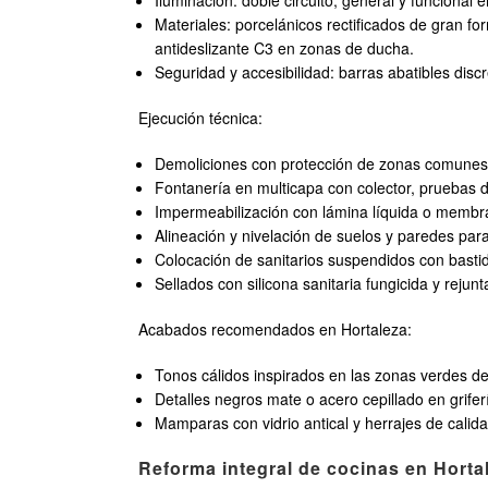
Iluminación: doble circuito, general y funcional 
Materiales: porcelánicos rectificados de gran f
antideslizante C3 en zonas de ducha.
Seguridad y accesibilidad: barras abatibles disc
Ejecución técnica:
Demoliciones con protección de zonas comunes 
Fontanería en multicapa con colector, pruebas 
Impermeabilización con lámina líquida o membra
Alineación y nivelación de suelos y paredes para 
Colocación de sanitarios suspendidos con basti
Sellados con silicona sanitaria fungicida y reju
Acabados recomendados en Hortaleza:
Tonos cálidos inspirados en las zonas verdes d
Detalles negros mate o acero cepillado en grif
Mamparas con vidrio antical y herrajes de calid
Reforma integral de cocinas en Hortal