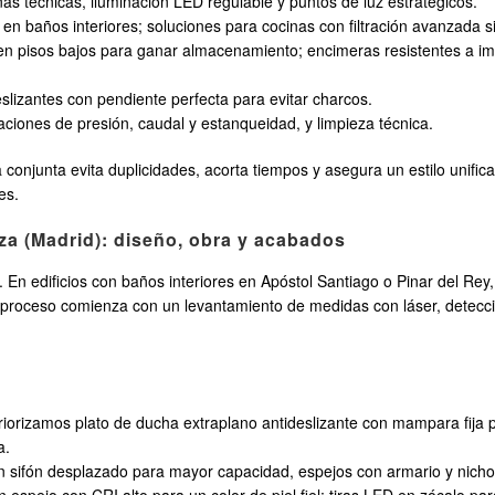
as técnicas, iluminación LED regulable y puntos de luz estratégicos.
 en baños interiores; soluciones para cocinas con filtración avanzada 
 en pisos bajos para ganar almacenamiento; encimeras resistentes a im
deslizantes con pendiente perfecta para evitar charcos.
aciones de presión, caudal y estanqueidad, y limpieza técnica.
conjunta evita duplicidades, acorta tiempos y asegura un estilo unific
es.
za (Madrid): diseño, obra y acabados
 En edificios con baños interiores en Apóstol Santiago o Pinar del Rey,
 proceso comienza con un levantamiento de medidas con láser, detecci
, priorizamos plato de ducha extraplano antideslizante con mampara fija
a.
sifón desplazado para mayor capacidad, espejos con armario y nichos