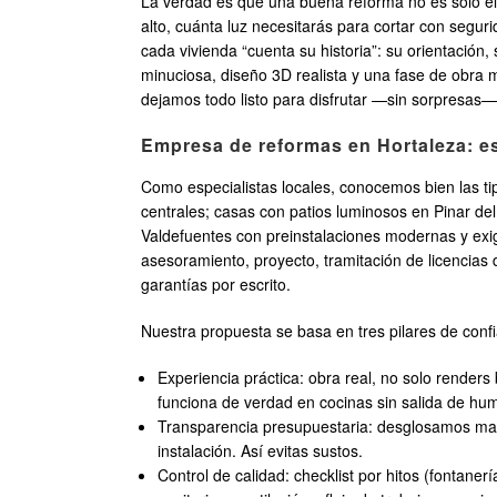
La verdad es que una buena reforma no es solo ele
alto, cuánta luz necesitarás para cortar con seguri
cada vivienda “cuenta su historia”: su orientació
minuciosa, diseño 3D realista y una fase de obra
dejamos todo listo para disfrutar —sin sorpresas—
Empresa de reformas en Hortaleza: es
Como especialistas locales, conocemos bien las ti
centrales; casas con patios luminosos en Pinar de
Valdefuentes con preinstalaciones modernas y e
asesoramiento, proyecto, tramitación de licencias 
garantías por escrito.
Nuestra propuesta se basa en tres pilares de conf
Experiencia práctica: obra real, no solo render
funciona de verdad en cocinas sin salida de hu
Transparencia presupuestaria: desglosamos mate
instalación. Así evitas sustos.
Control de calidad: checklist por hitos (fontane