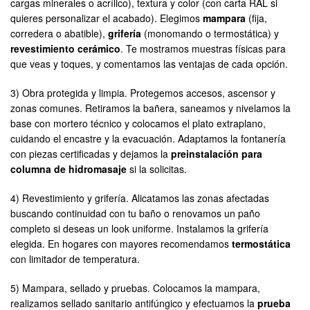
cargas minerales o acrílico), textura y color (con carta RAL si
quieres personalizar el acabado). Elegimos
mampara
(fija,
corredera o abatible),
grifería
(monomando o termostática) y
revestimiento cerámico
. Te mostramos muestras físicas para
que veas y toques, y comentamos las ventajas de cada opción.
3) Obra protegida y limpia. Protegemos accesos, ascensor y
zonas comunes. Retiramos la bañera, saneamos y nivelamos la
base con mortero técnico y colocamos el plato extraplano,
cuidando el encastre y la evacuación. Adaptamos la fontanería
con piezas certificadas y dejamos la
preinstalación para
columna de hidromasaje
si la solicitas.
4) Revestimiento y grifería. Alicatamos las zonas afectadas
buscando continuidad con tu baño o renovamos un paño
completo si deseas un look uniforme. Instalamos la grifería
elegida. En hogares con mayores recomendamos
termostática
con limitador de temperatura.
5) Mampara, sellado y pruebas. Colocamos la mampara,
realizamos sellado sanitario antifúngico y efectuamos la
prueba