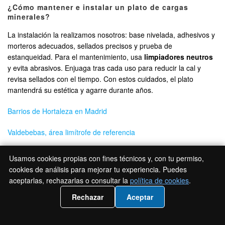
¿Cómo mantener e instalar un plato de cargas
minerales?
La instalación la realizamos nosotros: base nivelada, adhesivos y
morteros adecuados, sellados precisos y prueba de
estanqueidad. Para el mantenimiento, usa
limpiadores neutros
y evita abrasivos. Enjuaga tras cada uso para reducir la cal y
revisa sellados con el tiempo. Con estos cuidados, el plato
mantendrá su estética y agarre durante años.
Barrios de Hortaleza en Madrid
Valdebebas, área limítrofe de referencia
Barajas, distrito vecino con casuísticas similares
Usamos cookies propias con fines técnicos y, con tu permiso,
cookies de análisis para mejorar tu experiencia. Puedes
Tabla de Contenidos
aceptarlas, rechazarlas o consultar la
política de cookies
.
📲 Llámanos 919 93 34 37
Cambios de bañeras a platos de ducha en Hortaleza en Madrid
Rechazar
Aceptar
Precio y ofertas locales en Hortaleza: desde 490€ con
opciones cerradas