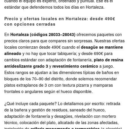
cuando el equipo es experto, ordenado y puntual. Ese es el
estándar que defendemos todos los días en Hortaleza.
Precio y ofertas locales en Hortaleza: desde 490€
con opciones cerradas
En
Hortaleza (códigos 28033–28043)
ofrecemos paquetes con
precios claros para que compares sin sorpresas. Nuestras ofertas
locales comienzan desde 490€ cuando el
desagüe se mantiene
alineado
y no hay que tocar tabiquería; y desde 690€ para
cambios estándar con adaptación de fontanería,
plato de resina
antideslizante grado 3
y
revestimiento cerámico
a juego.
Estos rangos se ajustan a las dimensiones típicas de baños en
bloques de los 70–90 del distrito, donde solemos recomendar
platos extraplanos de 3 cm con textura pizarra y mamparas
frontales o angulares según el hueco disponible.
¿Qué incluye cada paquete? Lo detallamos por escrito: retirada
de la bañera y gestión de residuos, saneado del hueco,
adaptación de fontanería y desagües, nivelación con mortero
técnico, colocación del plato, alicatado de las zonas afectadas,
instalación de
grifería monomando o termostática
(a elección),